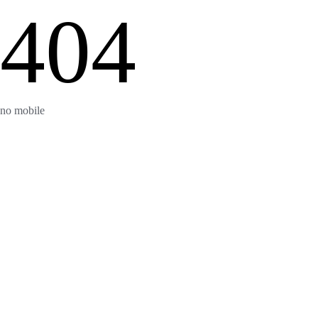
404
no mobile